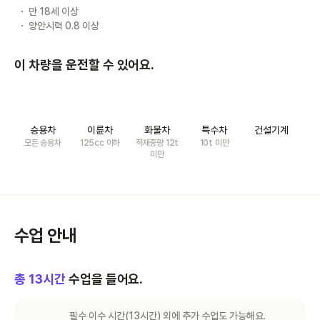
만 18세 이상
양안시력 0.8 이상
이 차량을 운전할 수 있어요.
승용차
이륜차
화물차
특수차
건설기계
모든 승용차
125cc 이하
적재중량 12t
10t 미만
미만
수업 안내
총
13
시간
수업을 들어요.
필수 이수 시간(
13
시간) 외에 추가 수업도 가능해요.