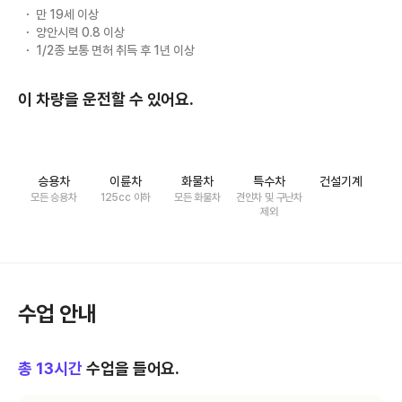
만 19세 이상
양안시력 0.8 이상
1/2종 보통 면허 취득 후 1년 이상
이 차량을 운전할 수 있어요.
승용차
이륜차
화물차
특수차
건설기계
모든 승용차
125cc 이하
모든 화물차
견인차 및 구난차
제외
수업 안내
총
13
시간
수업을 들어요.