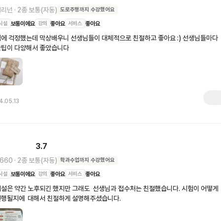
컬리넌
·
2종 보통(자동)
도로주행
까지 수강했어요
시설
보통이에요
강의
좋아요
서비스
좋아요
에 걱정했는데 막상배우니 선생님들이 대체적으로 친절하고 좋아요 :) 선생님들마다 
꿀팁이 다양해서 좋았습니다
4.05.13
3.7
660
·
2종 보통(자동)
학과수업
까지 수강했어요
시설
보통이에요
강의
좋아요
서비스
좋아요
설은 약간 노후되긴 했지만 그래도  선생님과 접수처는 친절했습니다. 시험이 어떻게 
진행될지에  대해서 친절하게 설명해주셨습니다.