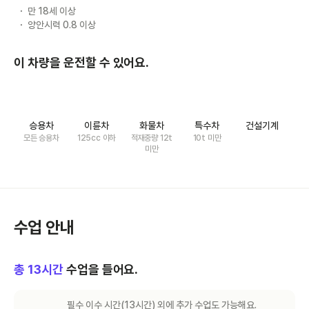
만 18세 이상
양안시력 0.8 이상
이 차량을 운전할 수 있어요.
승용차
이륜차
화물차
특수차
건설기계
모든 승용차
125cc 이하
적재중량 12t
10t 미만
미만
수업 안내
총
13
시간
수업을 들어요.
필수 이수 시간(
13
시간) 외에 추가 수업도 가능해요.