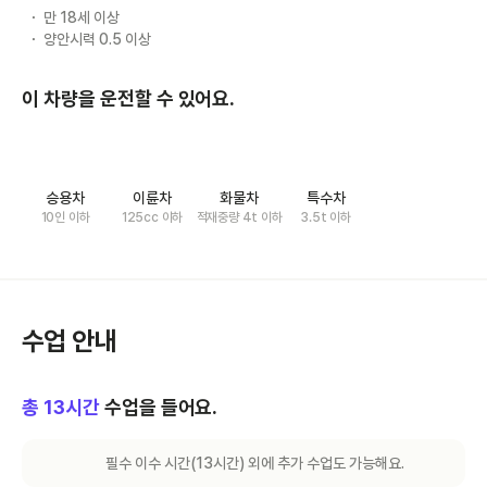
만 18세 이상
양안시력 0.5 이상
이 차량을 운전할 수 있어요.
승용차
이륜차
화물차
특수차
10인 이하
125cc 이하
적재중량 4t 이하
3.5t 이하
수업 안내
총
13
시간
수업을 들어요.
필수 이수 시간(
13
시간) 외에 추가 수업도 가능해요.