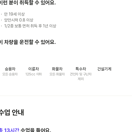
이런 분이 취득할 수 있어요.
만 19세 이상
양안시력 0.8 이상
1/2종 보통 면허 취득 후 1년 이상
이 차량을 운전할 수 있어요.
승용차
이륜차
화물차
특수차
건설기계
모든 승용차
125cc 이하
모든 화물차
견인차 및 구난차
제외
수업 안내
총
13
시간
수업을 들어요.