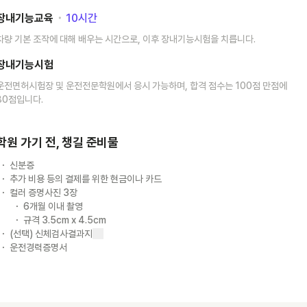
장내기능교육
･
10
시간
차량 기본 조작에 대해 배우는 시간으로, 이후 장내기능시험을 치릅니다.
장내기능시험
운전면허시험장 및 운전전문학원에서 응시 가능하며, 합격 점수는 100점 만점에
80점입니다.
학원 가기 전, 챙길 준비물
신분증
추가 비용 등의 결제를 위한 현금이나 카드
컬러 증명사진 3장
6개월 이내 촬영
규격 3.5cm x 4.5cm
(선택) 신체검사결과지
운전경력증명서