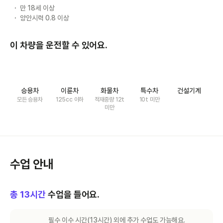
만 18세 이상
양안시력 0.8 이상
이 차량을 운전할 수 있어요.
승용차
이륜차
화물차
특수차
건설기계
모든 승용차
125cc 이하
적재중량 12t
10t 미만
미만
수업 안내
총
13
시간
수업을 들어요.
필수 이수 시간(
13
시간) 외에 추가 수업도 가능해요.