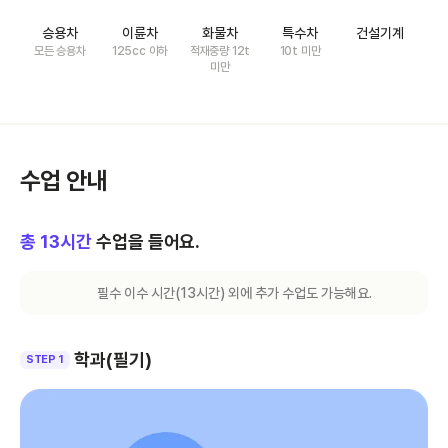
승용차
이륜차
화물차
특수차
건설기계
모든 승용차
125cc 이하
적재중량 12t
10t 미만
미만
수업 안내
총
13
시간
수업을 들어요.
필수 이수 시간(
13
시간) 외에 추가 수업도 가능해요.
학과(필기)
STEP 1