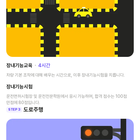
장내기능교육
･
4
시간
차량 기본 조작에 대해 배우는 시간으로, 이후 장내기능시험을 치릅니다.
장내기능시험
운전면허시험장 및 운전전문학원에서 응시 가능하며, 합격 점수는 100점
만점에 80점입니다.
도로주행
STEP 3