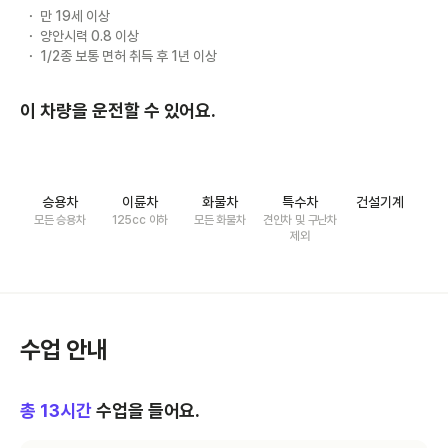
만 19세 이상
양안시력 0.8 이상
1/2종 보통 면허 취득 후 1년 이상
이 차량을 운전할 수 있어요.
승용차
이륜차
화물차
특수차
건설기계
모든 승용차
125cc 이하
모든 화물차
견인차 및 구난차
제외
수업 안내
총
13
시간
수업을 들어요.