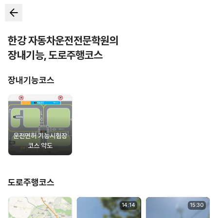
한강 자동차운전전문학원
의
장내기능
,
도로주행코스
장내기능코스
운전면허 기능시험장
코스 약도
도로주행코스
14
:
14
15
:
30