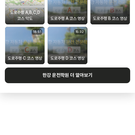
도로주행 A,B,C,D
코스 약도
도로주행 A 코스 영상
도로주행 B 코스 영상
18
:
51
15
:
32
도로주행 C 코스 영상
도로주행 D 코스 영상
한강
운전학원 더 알아보기