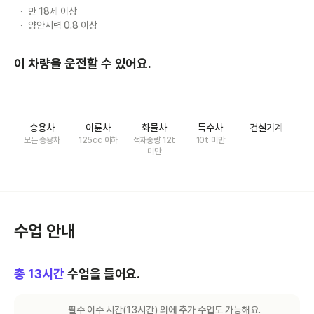
만 18세 이상
양안시력 0.8 이상
이 차량을 운전할 수 있어요.
승용차
이륜차
화물차
특수차
건설기계
모든 승용차
125cc 이하
적재중량 12t
10t 미만
미만
수업 안내
총
13
시간
수업을 들어요.
필수 이수 시간(
13
시간) 외에 추가 수업도 가능해요.