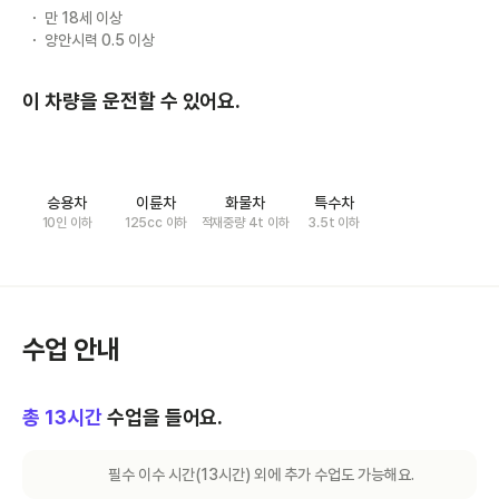
만 18세 이상
양안시력 0.5 이상
이 차량을 운전할 수 있어요.
승용차
이륜차
화물차
특수차
10인 이하
125cc 이하
적재중량 4t 이하
3.5t 이하
수업 안내
총
13
시간
수업을 들어요.
필수 이수 시간(
13
시간) 외에 추가 수업도 가능해요.