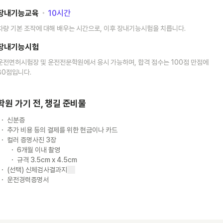
장내기능교육
･
10
시간
차량 기본 조작에 대해 배우는 시간으로, 이후 장내기능시험을 치릅니다.
장내기능시험
운전면허시험장 및 운전전문학원에서 응시 가능하며, 합격 점수는 100점 만점에
80점입니다.
학원 가기 전, 챙길 준비물
신분증
추가 비용 등의 결제를 위한 현금이나 카드
컬러 증명사진 3장
6개월 이내 촬영
규격 3.5cm x 4.5cm
(선택) 신체검사결과지
운전경력증명서