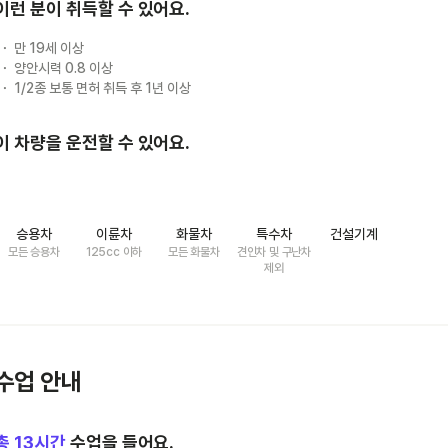
이런 분이 취득할 수 있어요.
만 19세 이상
양안시력 0.8 이상
1/2종 보통 면허 취득 후 1년 이상
이 차량을 운전할 수 있어요.
승용차
이륜차
화물차
특수차
건설기계
모든 승용차
125cc 이하
모든 화물차
견인차 및 구난차
제외
수업 안내
총
13
시간
수업을 들어요.