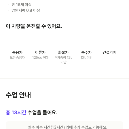
만 18세 이상
양안시력 0.8 이상
이 차량을 운전할 수 있어요.
승용차
이륜차
화물차
특수차
건설기계
모든 승용차
125cc 이하
적재중량 12t
10t 미만
미만
수업 안내
총
13
시간
수업을 들어요.
필수 이수 시간(
13
시간) 외에 추가 수업도 가능해요.