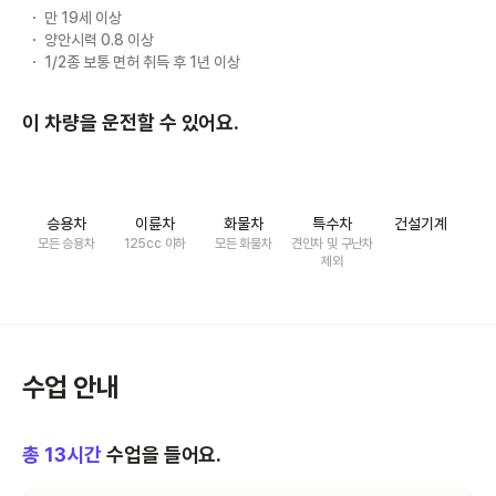
만 19세 이상
양안시력 0.8 이상
1/2종 보통 면허 취득 후 1년 이상
이 차량을 운전할 수 있어요.
승용차
이륜차
화물차
특수차
건설기계
모든 승용차
125cc 이하
모든 화물차
견인차 및 구난차
제외
수업 안내
총
13
시간
수업을 들어요.